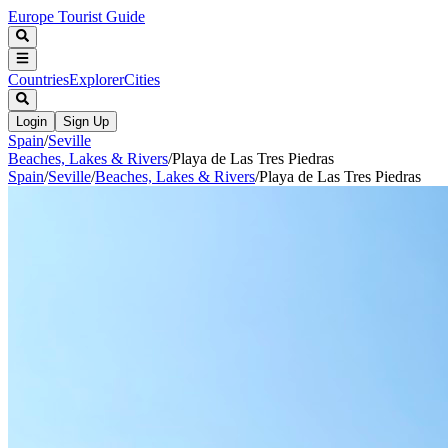
Europe Tourist Guide
Countries
Explorer
Cities
Login
Sign Up
Spain
/
Seville
Beaches, Lakes & Rivers
/
Playa de Las Tres Piedras
Spain
/
Seville
/
Beaches, Lakes & Rivers
/
Playa de Las Tres Piedras